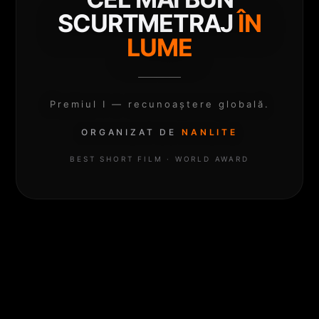
SCURTMETRAJ
ÎN
LUME
Premiul I — recunoaștere globală.
ORGANIZAT DE
NANLITE
BEST SHORT FILM · WORLD AWARD