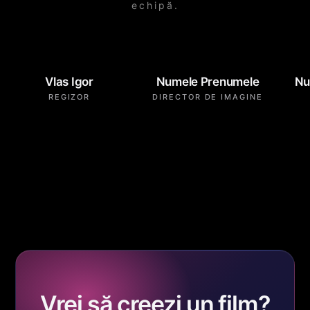
echipă.
Vlas Igor
Numele Prenumele
Nu
REGIZOR
DIRECTOR DE IMAGINE
Vrei să creezi
un film
?