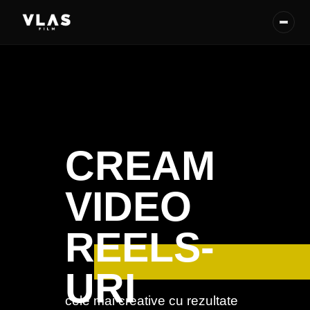
CREAM
VIDEO
REELS-
URI
cele mai creative cu rezultate