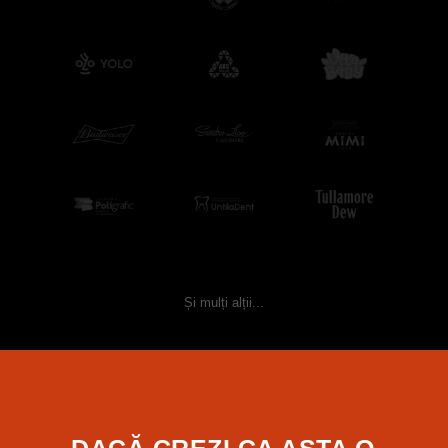
Și mulți alții...
DACĂ CREZI CA ASTA O